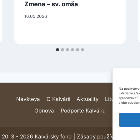
Zmena – sv. omša
16.05.2026
Na poskytovan
ukladanie a/a
Návšteva
O Kalvárii
Aktuality
Liturgia
spracovávať úd
alebo odvolani
Obnova
Podporte Kalváriu
 2013 - 2026 Kalvársky fond |
Zásady používania cooki