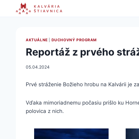
Skip
to
content
AKTUÁLNE
|
DUCHOVNÝ PROGRAM
Reportáž z prvého strá
05.04.2024
Prvé stráženie Božieho hrobu na Kalvárii je za 
Vďaka mimoriadnemu počasiu prišlo ku Hornému
polovica z nich.