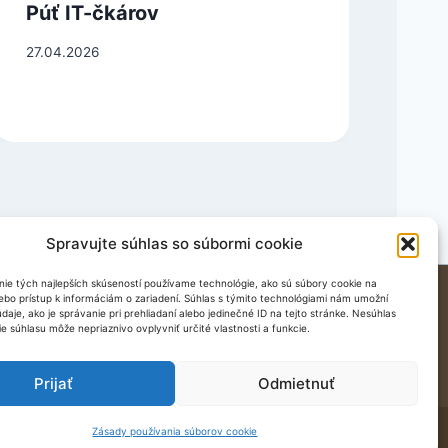
Púť IT-čkárov
St
20
27.04.2026
06.
Spravujte súhlas so súbormi cookie
ie tých najlepších skúseností používame technológie, ako sú súbory cookie na
Sídlo Kalvárskeho fondu:
lebo prístup k informáciám o zariadení. Súhlas s týmito technológiami nám umožní
aje, ako je správanie pri prehliadaní alebo jedinečné ID na tejto stránke. Nesúhlas
A. Pécha 2
e súhlasu môže nepriaznivo ovplyvniť určité vlastnosti a funkcie.
969 01 Banská Štiavnica
kalvaria@kalvaria.org
Prijať
Odmietnuť
Zásady používania súborov cookie
es