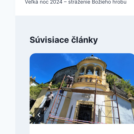
Veľká noc 2024 – stráženie Božieho hrobu
v
článku
Súvisiace články