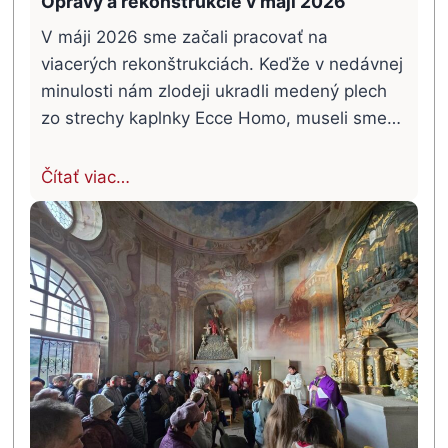
Opravy a rekonštrukcie v máji 2026
V máji 2026 sme začali pracovať na
viacerých rekonštrukciách. Keďže v nedávnej
minulosti nám zlodeji ukradli medený plech
zo strechy kaplnky Ecce Homo, museli sme…
Čítať viac…