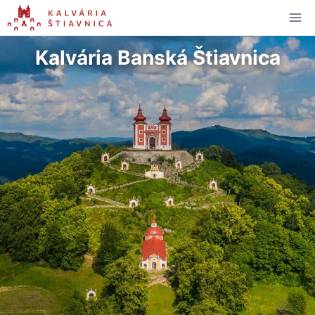
Skip
to
content
Kalvária Banská Štiavnica