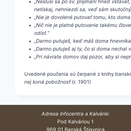
„Nesluší sa po sv. prijímaní hneď vstávať
netískaj, nehniezdi sa, veď sám skutočný
„Nie je dovolené putovať tomu, kto doma 
„Nič nie je platné putovanie takému člov
odísť.“
„Darmo putuješ, keď máš doma hnevníka, 
„Darmo putuješ aj ty, čo si doma nechal 
„Pri návrate domov daj pozor, aby si ne
Uvedené poučenia sú čerpané z knihy bansko
nej koná pobožnosť
(r. 1901)
Adresa Infocentra a Kalvárie:
Pod Kalváriou 1
969 01 Banská Štiavnica