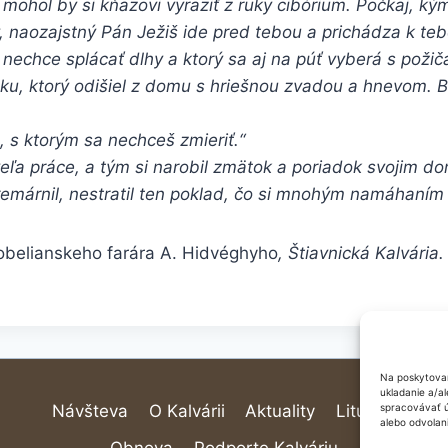
, mohol by si kňazovi vyraziť z ruky cibórium. Počkaj, k
, naozajstný Pán Ježiš ide pred tebou a prichádza k teb
nechce splácať dlhy a ktorý sa aj na púť vyberá s požič
eku, ktorý odišiel z domu s hriešnou zvadou a hnevom. 
s ktorým sa nechceš zmieriť.“
veľa práce, a tým si narobil zmätok a poriadok svojim do
premárnil, nestratil ten poklad, čo si mnohým namáhaní
belianskeho farára A. Hidvéghyho
, Štiavnická Kalvária
Na poskytovan
ukladanie a/a
Návšteva
O Kalvárii
Aktuality
Liturgia
spracovávať úd
alebo odvolani