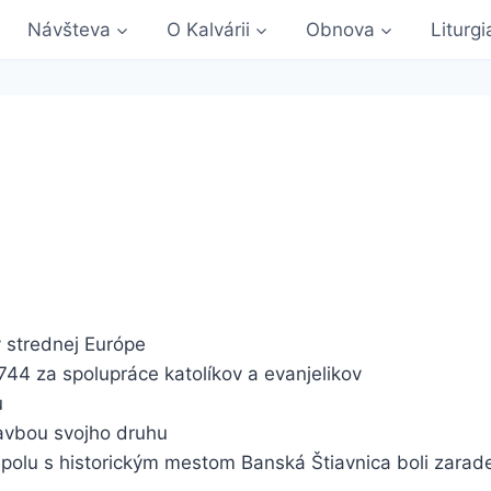
Návšteva
O Kalvárii
Obnova
Liturgi
 strednej Európe
744 za spolupráce katolíkov a evanjelikov
u
tavbou svojho druhu
spolu s historickým mestom Banská Štiavnica boli zara