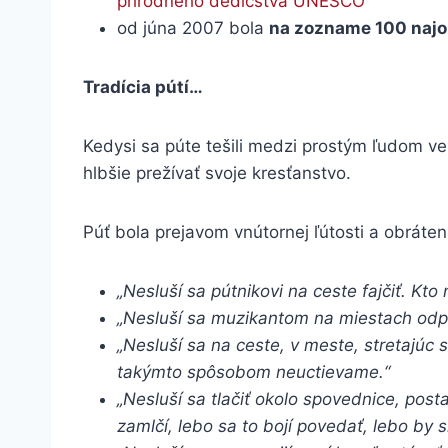
prírodného dedičstva UNESCO
od júna 2007 bola
na zozname 100 najo
Tradícia pútí…
Kedysi sa púte tešili medzi prostým ľudom ve
hlbšie prežívať svoje kresťanstvo.
Púť bola prejavom vnútornej ľútosti a obráteni
„Nesluší sa pútnikovi na ceste fajčiť. Kto 
„Nesluší sa muzikantom na miestach odpo
„Nesluší sa na ceste, v meste, stretajúc 
takýmto spôsobom neuctievame.“
„Nesluší sa tlačiť okolo spovednice, post
zamlčí, lebo sa to bojí povedať, lebo by s