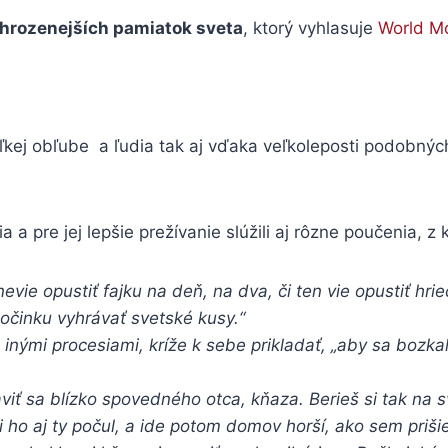
hrozenejších pamiatok sveta
, ktorý vyhlasuje
World M
ľkej obľube a ľudia tak aj vďaka veľkoleposti podobnýc
a a pre jej lepšie prežívanie slúžili aj rôzne poučenia, 
nevie opustiť fajku na deň, na dva, či ten vie opustiť hri
činku vyhrávať svetské kusy.“
s inými procesiami, kríže k sebe prikladať, „aby sa bozk
aviť sa blízko spovedného otca, kňaza. Berieš si tak na s
i ho aj ty počul, a ide potom domov horší, ako sem prišie