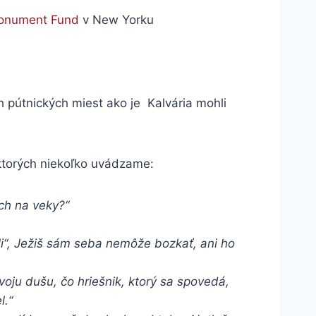
onument Fund
v New Yorku
h pútnických miest ako je Kalvária mohli
z ktorých niekoľko uvádzame:
ech na veky?“
ali“, Ježiš sám seba nemôže bozkať, ani ho
voju dušu, čo hriešnik, ktorý sa spovedá,
l.“