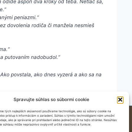
ým odíde aspoň dva kroky od teba. Netlač sa,
e.“
anými peniazmi.“
Bez dovolenia rodiča či manžela nesmieš
ma.“
m a putovaním nadobudol.“
. Ako povstala, ako dnes vyzerá a ako sa na
Spravujte súhlas so súbormi cookie
ie tých najlepších skúseností používame technológie, ako sú súbory cookie na
Sídlo Kalvárskeho fondu:
lebo prístup k informáciám o zariadení. Súhlas s týmito technológiami nám umožní
aje, ako je správanie pri prehliadaní alebo jedinečné ID na tejto stránke. Nesúhlas
A. Pécha 2
e súhlasu môže nepriaznivo ovplyvniť určité vlastnosti a funkcie.
969 01 Banská Štiavnica