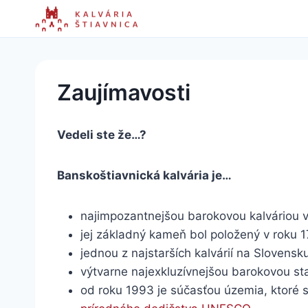
Skip
to
content
Zaujímavosti
Vedeli ste že…?
Banskoštiavnická kalvária je…
najimpozantnejšou barokovou kalváriou v
jej základný kameň bol položený v roku 1
jednou z najstarších kalvárií na Slovensk
výtvarne najexkluzívnejšou barokovou s
od roku 1993 je súčasťou územia, ktoré 