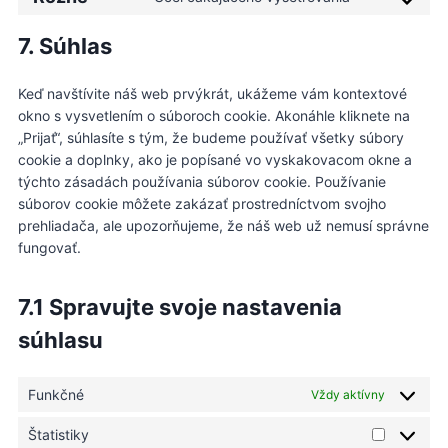
n
C
t
s
r
i
e
s
t
o
o
e
v
c
e
e
7. Súhlas
t
n
s
r
i
e
l
n
o
s
e
v
c
w
e
t
s
Keď navštívite náš web prvýkrát, ukážeme vám kontextové
e
r
i
e
o
m
t
e
okno s vysvetlením o súboroch cookie. Akonáhle kliknete na
n
v
c
g
r
e
o
r
„Prijať“, súhlasíte s tým, že budeme používať všetky súbory
t
i
e
o
d
n
s
v
cookie a doplnky, ako je popísané vo vyskakovacom okne a
t
c
y
o
p
t
e
i
týchto zásadách používania súborov cookie. Používanie
o
e
o
g
r
o
r
c
súborov cookie môžete zakázať prostredníctvom svojho
s
c
u
l
e
r
v
e
prehliadača, ale upozorňujeme, že náš web už nemusí správne
e
o
t
e
s
i
w
fungovať.
r
m
u
-
s
c
o
v
p
b
m
e
r
i
l
e
a
7.1 Spravujte svoje nastavenia
i
d
c
i
p
n
f
súhlasu
e
a
s
t
e
r
n
e
n
ô
z
r
Funkčné
Vždy aktívny
c
z
c
e
n
Štatistiky
o
Š
e