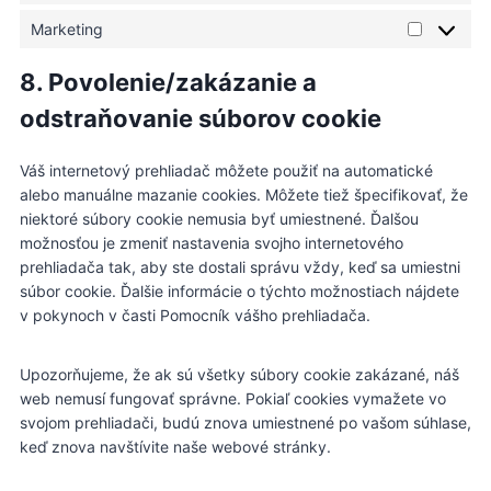
m
t
Marketing
-
M
a
m
a
t
8. Povolenie/zakázanie a
e
r
i
s
k
odstraňovanie súborov cookie
s
s
e
t
e
t
i
Váš internetový prehliadač môžete použiť na automatické
n
i
k
alebo manuálne mazanie cookies. Môžete tiež špecifikovať, že
g
n
y
niektoré súbory cookie nemusia byť umiestnené. Ďalšou
e
g
možnosťou je zmeniť nastavenia svojho internetového
r
prehliadača tak, aby ste dostali správu vždy, keď sa umiestni
súbor cookie. Ďalšie informácie o týchto možnostiach nájdete
v pokynoch v časti Pomocník vášho prehliadača.
Upozorňujeme, že ak sú všetky súbory cookie zakázané, náš
web nemusí fungovať správne. Pokiaľ cookies vymažete vo
svojom prehliadači, budú znova umiestnené po vašom súhlase,
keď znova navštívite naše webové stránky.