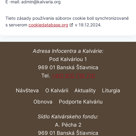
E -mail:
admin@
kalvaria.org
Tieto zásady používania súborov cookie boli synchronizované
s serverom
cookiedatabase.org
v 19.12.2024.
Adresa Infocentra a Kalvárie:
Pod Kalváriou 1
969 01 Banská Štiavnica
Tel.
+421 910 716 710
Návšteva
O Kalvárii
Aktuality
Liturgia
Obnova
Podporte Kalváriu
Sídlo Kalvárskeho fondu:
A. Pécha 2
969 01 Banská Štiavnica