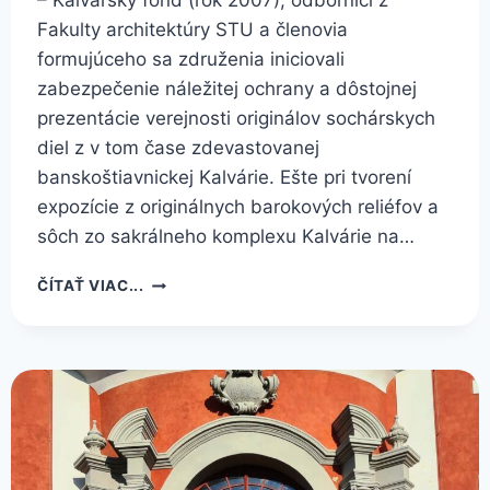
– Kalvársky fond (rok 2007), odborníci z
Fakulty architektúry STU a členovia
formujúceho sa združenia iniciovali
zabezpečenie náležitej ochrany a dôstojnej
prezentácie verejnosti originálov sochárskych
diel z v tom čase zdevastovanej
banskoštiavnickej Kalvárie. Ešte pri tvorení
expozície z originálnych barokových reliéfov a
sôch zo sakrálneho komplexu Kalvárie na…
ĎALŠIE
ČÍTAŤ VIAC...
DREVENÉ
SOCHY
Z BANSKOŠTIAVNICKEJ
KALVÁRIE
SÚ
ZREŠTAUROVANÉ