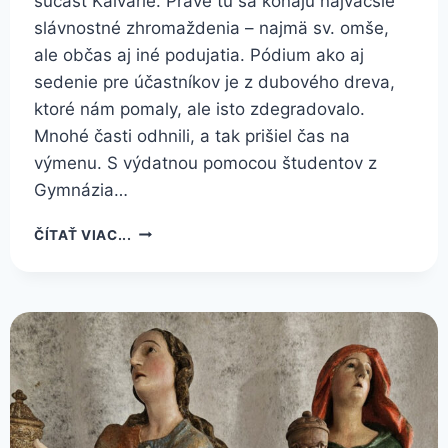
súčasť Kalvárie. Práve tu sa konajú najväčšie
slávnostné zhromaždenia – najmä sv. omše,
ale občas aj iné podujatia. Pódium ako aj
sedenie pre účastníkov je z dubového dreva,
ktoré nám pomaly, ale isto zdegradovalo.
Mnohé časti odhnili, a tak prišiel čas na
výmenu. S výdatnou pomocou študentov z
Gymnázia…
RENOVÁCIA
ČÍTAŤ VIAC...
AMFITEÁTRA