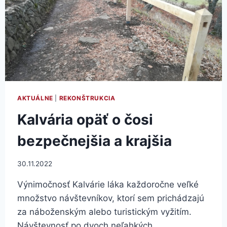
AKTUÁLNE
|
REKONŠTRUKCIA
Kalvária opäť o čosi
bezpečnejšia a krajšia
30.11.2022
Výnimočnosť Kalvárie láka každoročne veľké
množstvo návštevníkov, ktorí sem prichádzajú
za náboženským alebo turistickým vyžitím.
Návštevnosť po dvoch neľahkých