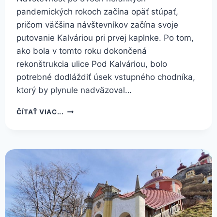
pandemických rokoch začína opäť stúpať,
pričom väčšina návštevníkov začína svoje
putovanie Kalváriou pri prvej kaplnke. Po tom,
ako bola v tomto roku dokončená
rekonštrukcia ulice Pod Kalváriou, bolo
potrebné dodláždiť úsek vstupného chodníka,
ktorý by plynule nadväzoval…
KALVÁRIA
ČÍTAŤ VIAC...
OPÄŤ
O
ČOSI
BEZPEČNEJŠIA
A
KRAJŠIA