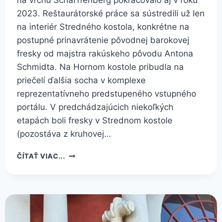
na vrchu Scharffenberg pokračovalo aj v roku
2023. Reštaurátorské práce sa sústredili už len
na interiér Stredného kostola, konkrétne na
postupné prinavrátenie pôvodnej barokovej
fresky od majstra rakúskeho pôvodu Antona
Schmidta. Na Hornom kostole pribudla na
priečelí ďalšia socha v komplexe
reprezentatívneho predstupeného vstupného
portálu. V predchádzajúcich niekoľkých
etapách boli fresky v Strednom kostole
(pozostáva z kruhovej…
REŠTAUROVANIE
ČÍTAŤ VIAC...
NA
BANSKOŠTIAVNICKEJ
KALVÁRII
V
ROKU 2023