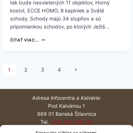
tak bude nasvietených 11 objektov, Horný
kostol, ECCE HOMO, 8 kaplniek a Sväté
schody. Schody majú 34 stupňov a sú
pripomienkou schodov, po ktorých Ježiš…
NOČNÉ
ČÍTAŤ VIAC...
OSVETLENIE
SA
ROZŠÍRILO
O
Page
Next
1
2
3
4
ĎALŠÍ
OBJEKT
navigation
Page
–
STREDNÝ
KOSTOL
Adresa Infocentra a Kalvárie:
Pod Kalváriou 1
969 01 Banská Štiavnica
Tel.
+421 910 716 710
Spravujte súhlas so súbormi