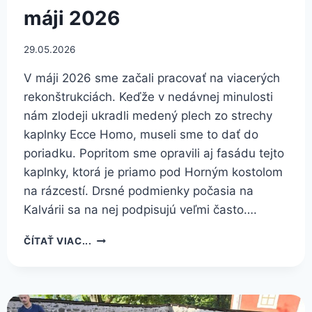
máji 2026
29.05.2026
V máji 2026 sme začali pracovať na viacerých
rekonštrukciách. Keďže v nedávnej minulosti
nám zlodeji ukradli medený plech zo strechy
kaplnky Ecce Homo, museli sme to dať do
poriadku. Popritom sme opravili aj fasádu tejto
kaplnky, ktorá je priamo pod Horným kostolom
na rázcestí. Drsné podmienky počasia na
Kalvárii sa na nej podpisujú veľmi často….
OPRAVY
ČÍTAŤ VIAC...
A
REKONŠTRUKCIE
V
MÁJI
2026