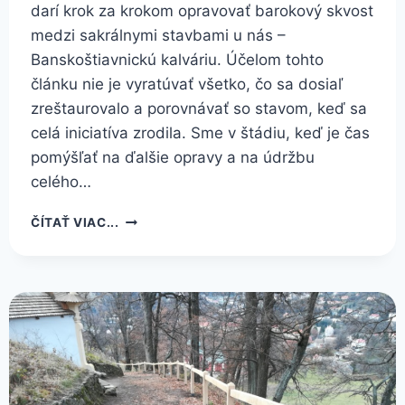
darí krok za krokom opravovať barokový skvost
medzi sakrálnymi stavbami u nás –
Banskoštiavnickú kalváriu. Účelom tohto
článku nie je vyratúvať všetko, čo sa dosiaľ
zreštaurovalo a porovnávať so stavom, keď sa
celá iniciatíva zrodila. Sme v štádiu, keď je čas
pomýšľať na ďalšie opravy a na údržbu
celého…
REŠTAUROVANIE
ČÍTAŤ VIAC...
NA
KALVÁRII
ROKU 2022