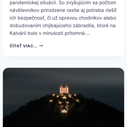
pandemickej situácii. So zvyšujúcim sa počtom
návštevníkov prirodzene rastie aj potreba riešiť
ich bezpečnosť, či už opravou chodníkov alebo
dobudovaním chýbajúceho zábradlia, ktoré na
Kalvárii bolo v minulosti prítomné….
NOVÉ
ČÍTAŤ VIAC...
ZÁBRADLIE
PRED
STREDNÝM
KOSTOLOM