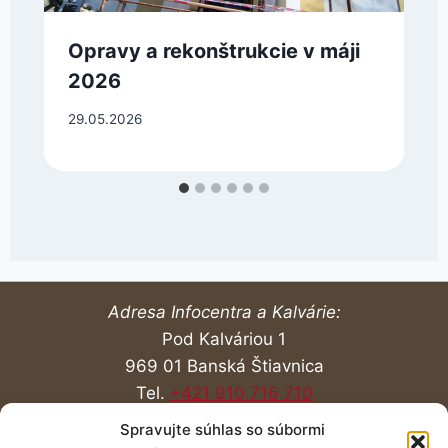
Opravy a rekonštrukcie v máji
2026
29.05.2026
Adresa Infocentra a Kalvárie:
Pod Kalváriou 1
969 01 Banská Štiavnica
Tel.
+421 910 716 710
Spravujte súhlas so súbormi
Návšteva
O Kalvárii
Aktuality
Liturgia