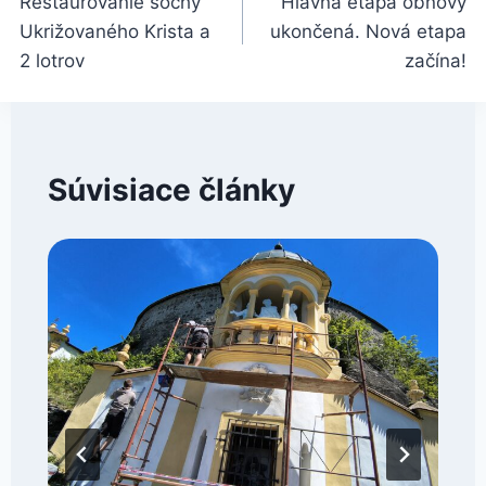
Reštaurovanie sochy
Hlavná etapa obnovy
v
Ukrižovaného Krista a
ukončená. Nová etapa
článku
2 lotrov
začína!
Súvisiace články