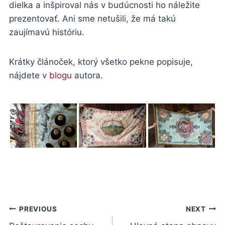
dielka a inšpiroval nás v budúcnosti ho náležite
prezentovať. Ani sme netušili, že má takú
zaujímavú históriu.
Krátky článoček, ktorý všetko pekne popisuje,
nájdete v
blogu
autora.
Navigácia
PREVIOUS
NEXT