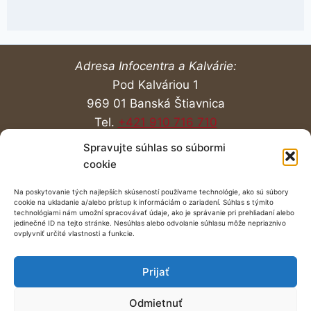
Adresa Infocentra a Kalvárie:
Pod Kalváriou 1
969 01 Banská Štiavnica
Tel.
+421 910 716 710
Spravujte súhlas so súbormi
Návšteva
O Kalvárii
Aktuality
Liturgia
cookie
Obnova
Podporte Kalváriu
Na poskytovanie tých najlepších skúseností používame technológie, ako sú súbory
cookie na ukladanie a/alebo prístup k informáciám o zariadení. Súhlas s týmito
technológiami nám umožní spracovávať údaje, ako je správanie pri prehliadaní alebo
Sídlo Kalvárskeho fondu:
jedinečné ID na tejto stránke. Nesúhlas alebo odvolanie súhlasu môže nepriaznivo
A. Pécha 2
ovplyvniť určité vlastnosti a funkcie.
969 01 Banská Štiavnica
Prijať
kalvaria@kalvaria.org
Odmietnuť