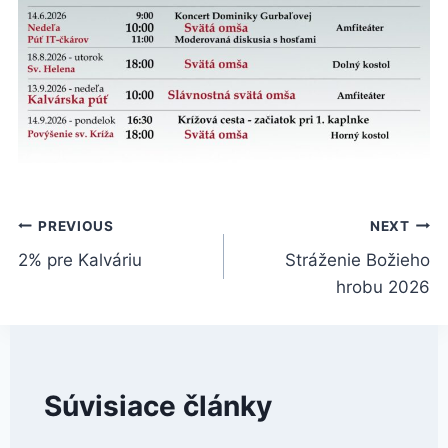
Navigácia
PREVIOUS
NEXT
2% pre Kalváriu
Stráženie Božieho
v
hrobu 2026
článku
Súvisiace články