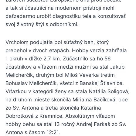
a tak si účastníci na modernom prístroji mohli
daťzadarmo urobiť diagnostiku tela a konzultovať
svoj životný štýl s odborníkmi.
Vrcholom podujatia bol súťažný beh, ktorý
prebehol v dvoch etapách. Hobby verzia zahŕňala
1 okruh v dĺžke 2,7 km. Zúčastnilo sa ho 56
účastníkov a víťazom medzi mužmi sa stal Jakub
Melicherčík, druhým bol Miloš Veverka tretím
Bohuslav Melicherčík, všetci z Banskej Štiavnice.
Víťazkou v kategórii ženy sa stala Natália Soligová,
na druhom mieste skončila Miriama Bačíková, obe
zo Sv. Antona a tretia skončila Katarína
Dobrotková z Kremnice. Absolútnym víťazom
hobby behu sa stal 13 ročný Andrej Farkaš zo Sv.
Antona s časom 12:21.