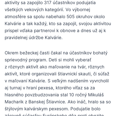
aktivity sa zapojilo 317 účastníkov podujatia
všetkých vekových kategórií. Vo výbornej
atmosfére sa spolu nabehalo 505 okruhov okolo
Kalvárie a tak každý, kto sa zapojil, svojou aktivitou
prispel vďaka partnerovi k obnove a dnes už aj k
pravidelnej údržbe Kalvárie.
Okrem bežeckej časti čakal na účastníkov bohatý
sprievodný program. Deti si mohli vyberať
z rôznych aktivít ako maľovanie na tvár, rôznych
aktivít, ktoré organizovali štiavnickí skauti, či súťaž
v maľovaní Kalvárie. S veľkým nadšením vyvrcholil
aj turnaj v hraní pexesa, ktorého víťaz sa za
hlasného povzbudzovania stal 10 ročný Mikuláš
Macharik z Banskej Štiavnice. Ako ináč, hralo sa so
štýlovým kalvárskym pexesom. Podujatie bolo
zároveň súčasťou Európskeho dňa proti obezite