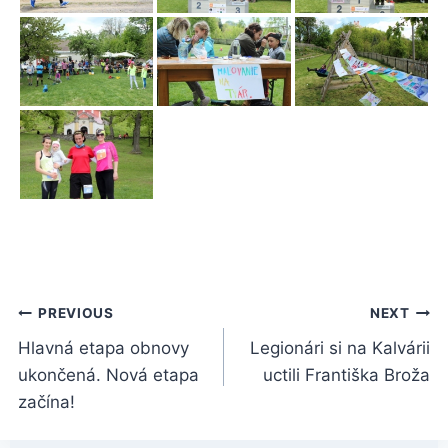
Navigácia
PREVIOUS
NEXT
Hlavná etapa obnovy
Legionári si na Kalvárii
v
ukončená. Nová etapa
uctili Františka Broža
článku
začína!