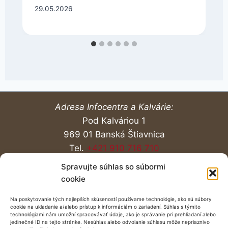
29.05.2026
Adresa Infocentra a Kalvárie:
Pod Kalváriou 1
969 01 Banská Štiavnica
Tel.
+421 910 716 710
Spravujte súhlas so súbormi
Návšteva
O Kalvárii
Aktuality
Liturgia
cookie
Obnova
Podporte Kalváriu
Na poskytovanie tých najlepších skúseností používame technológie, ako sú súbory
cookie na ukladanie a/alebo prístup k informáciám o zariadení. Súhlas s týmito
technológiami nám umožní spracovávať údaje, ako je správanie pri prehliadaní alebo
Sídlo Kalvárskeho fondu:
jedinečné ID na tejto stránke. Nesúhlas alebo odvolanie súhlasu môže nepriaznivo