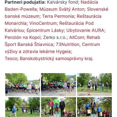
Partneri podujatia:
Kalvársky fond;
Nadácia
Baden-Powella
;
Múzeum Svätý Anton
;
Slovenské
banské múzeum
;
Terra Permonia
;
Reštaurácia
Monarchia
;
VinoCentrum
;
Reštaurácia Pod
Kalváriou
;
Epicentrum Lásky
;
Ubytovanie AURA
;
Penzión na Kopci
; Zerko s.r.o.;
AllCom
;
Rehab
Šport Banská Štiavnica
;
73Nutrition
,
Centrum
výživy a zdravia lekárne Hygeia
;
Tesco
;
Banskobystrický samosprávny kraj
.