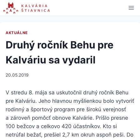
Skip
to
content
AKTUÁLNE
Druhý ročník Behu pre
Kalváriu sa vydaril
20.05.2019
V stredu 8. mája sa uskutočnil druhý ročník Behu
pre Kalváriu. Jeho hlavnou myšlienkou bolo vytvoriť
rodinný a športový program pre širokú verejnosť
a zároveň pomôcť obnove Kalvárie. Prišlo presne
100 bežcov a celkovo 420 účastníkov. Kto si
netrúfal bežať, prešiel 2,7 km okruh aspoň peši. Do