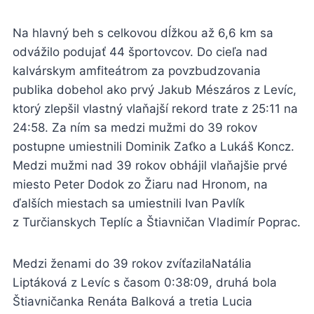
Na hlavný beh s celkovou dĺžkou až 6,6 km sa
odvážilo podujať 44 športovcov. Do cieľa nad
kalvárskym amfiteátrom za povzbudzovania
publika dobehol ako prvý Jakub Mészáros z Levíc,
ktorý zlepšil vlastný vlaňajší rekord trate z 25:11 na
24:58. Za ním sa medzi mužmi do 39 rokov
postupne umiestnili Dominik Zaťko a Lukáš Koncz.
Medzi mužmi nad 39 rokov obhájil vlaňajšie prvé
miesto Peter Dodok zo Žiaru nad Hronom, na
ďalších miestach sa umiestnili Ivan Pavlík
z Turčianskych Teplíc a Štiavničan Vladimír Poprac.
Medzi ženami do 39 rokov zvíťazilaNatália
Liptáková z Levíc s časom 0:38:09, druhá bola
Štiavničanka Renáta Balková a tretia Lucia