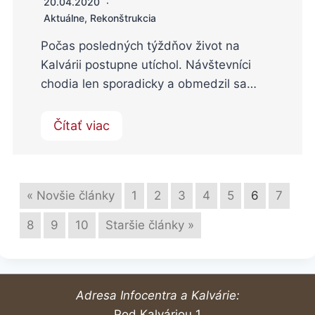
20.04.2020
Aktuálne
,
Rekonštrukcia
Počas posledných týždňov život na
Kalvárii postupne utíchol. Návštevníci
chodia len sporadicky a obmedzil sa…
Čítať viac
« Novšie články
1
2
3
4
5
6
7
8
9
10
Staršie články »
Adresa Infocentra a Kalvárie:
Pod Kalváriou 1